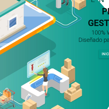
P
GEST
100% W
Diseñado pa
INIC